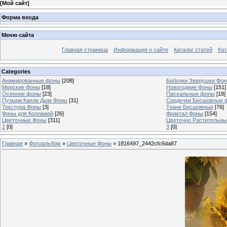
[
Мой сайт
]
Форма входа
Меню сайта
Главная страница
Информация о сайте
Каталог статей
Кат
Categories
Анимированные фоны
[208]
Бабочки Зверушки Фо
Морские Фоны
[18]
Новогодние Фоны
[151]
Осенние фоны
[23]
Пасхальные фоны
[18]
Пузыри Капли Дым Фоны
[31]
Сердечки Бесшовные 
Текстура Фоны
[3]
Ткани Бесшовные
[76]
Фоны для Коллажей
[26]
Фрактал Фоны
[154]
Цветочные Фоны
[311]
Цветочно Растительн
2
[0]
3
[0]
Главная
»
Фотоальбом
»
Цветочные Фоны
» 1816497_2442cfc6da87