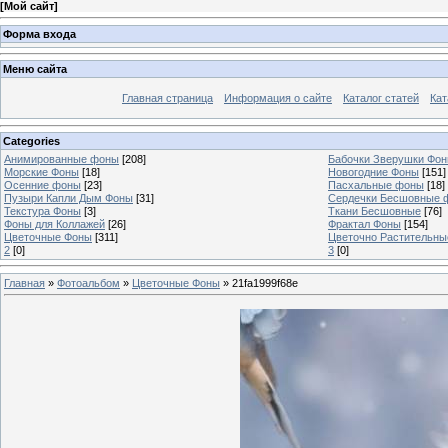
[
Мой сайт
]
Форма входа
Меню сайта
Главная страница
Информация о сайте
Каталог статей
Кат
Categories
Анимированные фоны
[208]
Бабочки Зверушки Фо
Морские Фоны
[18]
Новогодние Фоны
[151]
Осенние фоны
[23]
Пасхальные фоны
[18]
Пузыри Капли Дым Фоны
[31]
Сердечки Бесшовные 
Текстура Фоны
[3]
Ткани Бесшовные
[76]
Фоны для Коллажей
[26]
Фрактал Фоны
[154]
Цветочные Фоны
[311]
Цветочно Растительн
2
[0]
3
[0]
Главная
»
Фотоальбом
»
Цветочные Фоны
» 21fa1999f68e