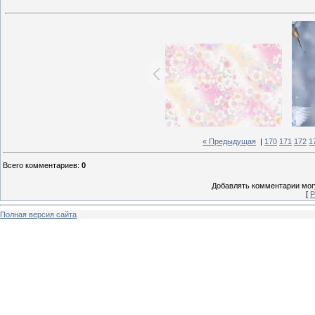
« Предыдущая
|
170
171
172
1
Всего комментариев
:
0
Добавлять комментарии могу
[
Р
Полная версия сайта