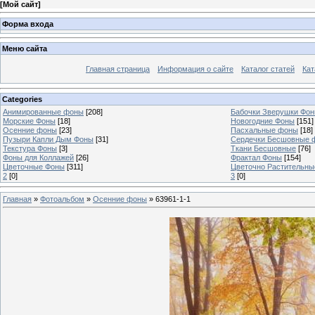
[
Мой сайт
]
Форма входа
Меню сайта
Главная страница
Информация о сайте
Каталог статей
Кат
Categories
Анимированные фоны
[208]
Бабочки Зверушки Фо
Морские Фоны
[18]
Новогодние Фоны
[151]
Осенние фоны
[23]
Пасхальные фоны
[18]
Пузыри Капли Дым Фоны
[31]
Сердечки Бесшовные 
Текстура Фоны
[3]
Ткани Бесшовные
[76]
Фоны для Коллажей
[26]
Фрактал Фоны
[154]
Цветочные Фоны
[311]
Цветочно Растительн
2
[0]
3
[0]
Главная
»
Фотоальбом
»
Осенние фоны
» 63961-1-1