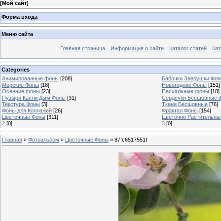
[
Мой сайт
]
Форма входа
Меню сайта
Главная страница
Информация о сайте
Каталог статей
Кат
Categories
Анимированные фоны
[208]
Бабочки Зверушки Фо
Морские Фоны
[18]
Новогодние Фоны
[151]
Осенние фоны
[23]
Пасхальные фоны
[18]
Пузыри Капли Дым Фоны
[31]
Сердечки Бесшовные 
Текстура Фоны
[3]
Ткани Бесшовные
[76]
Фоны для Коллажей
[26]
Фрактал Фоны
[154]
Цветочные Фоны
[311]
Цветочно Растительн
2
[0]
3
[0]
Главная
»
Фотоальбом
»
Цветочные Фоны
» 87fc6517551f