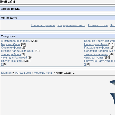
[
Мой сайт
]
Форма входа
Меню сайта
Главная страница
Информация о сайте
Каталог статей
Кат
Categories
Анимированные фоны
[208]
Бабочки Зверушки Фо
Морские Фоны
[18]
Новогодние Фоны
[151]
Осенние фоны
[23]
Пасхальные фоны
[18]
Пузыри Капли Дым Фоны
[31]
Сердечки Бесшовные 
Текстура Фоны
[3]
Ткани Бесшовные
[76]
Фоны для Коллажей
[26]
Фрактал Фоны
[154]
Цветочные Фоны
[311]
Цветочно Растительн
2
[0]
3
[0]
Главная
»
Фотоальбом
»
Морские Фоны
» Фотография 2