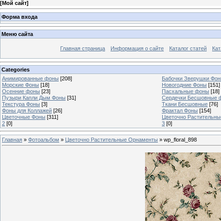
[
Мой сайт
]
Форма входа
Меню сайта
Главная страница
Информация о сайте
Каталог статей
Кат
Categories
Анимированные фоны
[208]
Бабочки Зверушки Фо
Морские Фоны
[18]
Новогодние Фоны
[151]
Осенние фоны
[23]
Пасхальные фоны
[18]
Пузыри Капли Дым Фоны
[31]
Сердечки Бесшовные 
Текстура Фоны
[3]
Ткани Бесшовные
[76]
Фоны для Коллажей
[26]
Фрактал Фоны
[154]
Цветочные Фоны
[311]
Цветочно Растительн
2
[0]
3
[0]
Главная
»
Фотоальбом
»
Цветочно Растительные Орнаменты
» wp_floral_898