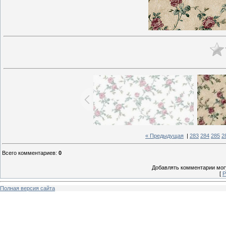
« Предыдущая
|
283
284
285
2
Всего комментариев
:
0
Добавлять комментарии могу
[
Р
Полная версия сайта