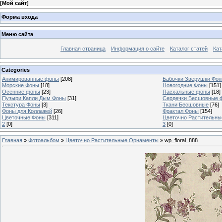
[
Мой сайт
]
Форма входа
Меню сайта
Главная страница
Информация о сайте
Каталог статей
Кат
Categories
Анимированные фоны
[208]
Бабочки Зверушки Фо
Морские Фоны
[18]
Новогодние Фоны
[151]
Осенние фоны
[23]
Пасхальные фоны
[18]
Пузыри Капли Дым Фоны
[31]
Сердечки Бесшовные 
Текстура Фоны
[3]
Ткани Бесшовные
[76]
Фоны для Коллажей
[26]
Фрактал Фоны
[154]
Цветочные Фоны
[311]
Цветочно Растительн
2
[0]
3
[0]
Главная
»
Фотоальбом
»
Цветочно Растительные Орнаменты
» wp_floral_888