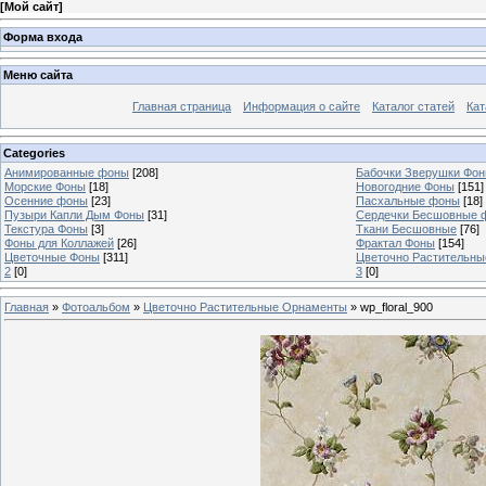
[
Мой сайт
]
Форма входа
Меню сайта
Главная страница
Информация о сайте
Каталог статей
Кат
Categories
Анимированные фоны
[208]
Бабочки Зверушки Фо
Морские Фоны
[18]
Новогодние Фоны
[151]
Осенние фоны
[23]
Пасхальные фоны
[18]
Пузыри Капли Дым Фоны
[31]
Сердечки Бесшовные 
Текстура Фоны
[3]
Ткани Бесшовные
[76]
Фоны для Коллажей
[26]
Фрактал Фоны
[154]
Цветочные Фоны
[311]
Цветочно Растительн
2
[0]
3
[0]
Главная
»
Фотоальбом
»
Цветочно Растительные Орнаменты
» wp_floral_900