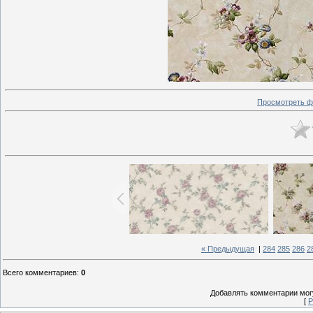
Просмотреть ф
« Предыдущая
|
284
285
286
2
Всего комментариев
:
0
Добавлять комментарии могу
[
Р