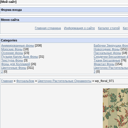
[
Мой сайт
]
Форма входа
Меню сайта
Главная страница
Информация о сайте
Каталог статей
Кат
Categories
Анимированные фоны
[208]
Бабочки Зверушки Фо
Морские Фоны
[18]
Новогодние Фоны
[151]
Осенние фоны
[23]
Пасхальные фоны
[18]
Пузыри Капли Дым Фоны
[31]
Сердечки Бесшовные 
Текстура Фоны
[3]
Ткани Бесшовные
[76]
Фоны для Коллажей
[26]
Фрактал Фоны
[154]
Цветочные Фоны
[311]
Цветочно Растительн
2
[0]
3
[0]
Главная
»
Фотоальбом
»
Цветочно Растительные Орнаменты
» wp_floral_971