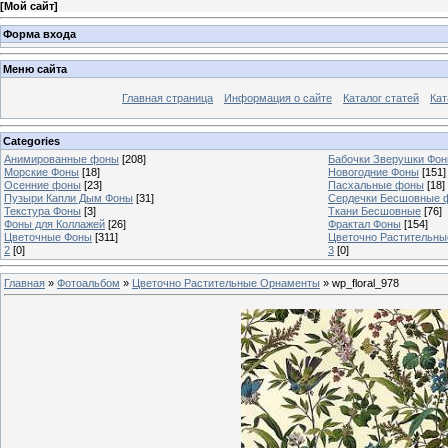
[
Мой сайт
]
Форма входа
Меню сайта
Главная страница
Информация о сайте
Каталог статей
Кат
Categories
Анимированные фоны
[208]
Бабочки Зверушки Фо
Морские Фоны
[18]
Новогодние Фоны
[151]
Осенние фоны
[23]
Пасхальные фоны
[18]
Пузыри Капли Дым Фоны
[31]
Сердечки Бесшовные 
Текстура Фоны
[3]
Ткани Бесшовные
[76]
Фоны для Коллажей
[26]
Фрактал Фоны
[154]
Цветочные Фоны
[311]
Цветочно Растительн
2
[0]
3
[0]
Главная
»
Фотоальбом
»
Цветочно Растительные Орнаменты
» wp_floral_978