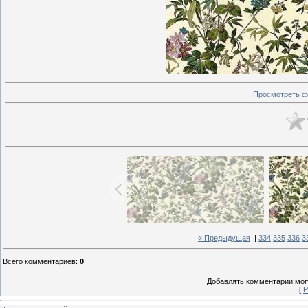
Просмотреть ф
« Предыдущая
|
334
335
336
3
Всего комментариев
:
0
Добавлять комментарии могу
[
Р