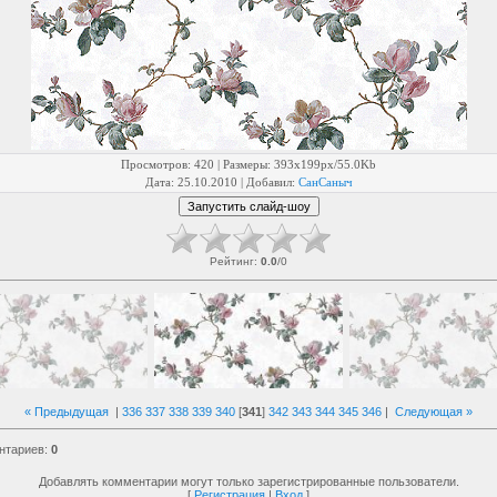
Просмотров
: 420 |
Размеры
: 393x199px/55.0Kb
Дата
: 25.10.2010 |
Добавил
:
СанСаныч
Рейтинг
:
0.0
/
0
« Предыдущая
|
336
337
338
339
340
[
341
]
342
343
344
345
346
|
Следующая »
нтариев
:
0
Добавлять комментарии могут только зарегистрированные пользователи.
[
Регистрация
|
Вход
]