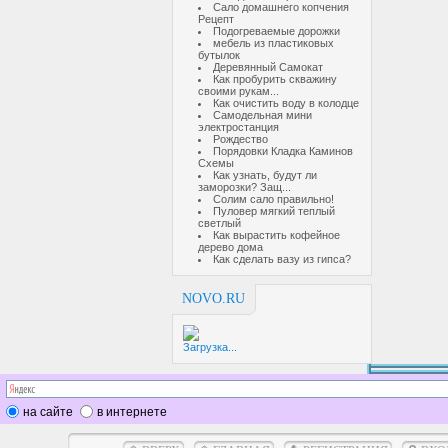
Сало домашнего копчения
Рецепт
Подогреваемые дорожки
мебель из пластиковых
бутылок
Деревянный Самокат
Как пробурить скважину
своими рукам...
Как очистить воду в колодце
Самодельная мини
электростанция
Рождество
Порядовки Кладка Каминов
Схемы
Как узнать, будут ли
заморозки? Защ...
Солим сало правильно!
Пуловер мягкий теплый
светлый
Как вырастить кофейное
дерево дома
Как сделать вазу из гипса?
NOVO.RU
Загрузка...
на сайте
в интернете