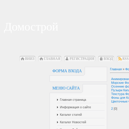
Домострой
ВНИЗ
ГЛАВНАЯ
РЕГИСТРАЦИЯ
ВХОД
RSS
Главная
»
Фо
ФОРМА ВХОДА
Анимирова
Морские Ф
Осенние ф
МЕНЮ САЙТА
Пузыри Кап
Текстура Ф
Фоны для К
Главная страница
Цветочные
Информация о сайте
2
[0]
Каталог статей
Каталог Новостей