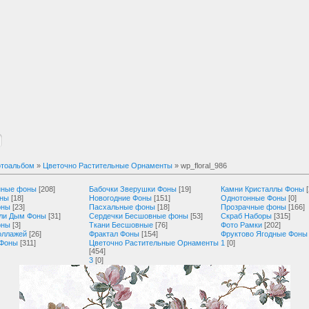
тоальбом
»
Цветочно Растительные Орнаменты
» wp_floral_986
нные фоны
[208]
Бабочки Зверушки Фоны
[19]
Камни Кристаллы Фоны
оны
[18]
Новогодние Фоны
[151]
Однотонные Фоны
[0]
оны
[23]
Пасхальные фоны
[18]
Прозрачные фоны
[166]
ли Дым Фоны
[31]
Сердечки Бесшовные фоны
[53]
Скраб Наборы
[315]
оны
[3]
Ткани Бесшовные
[76]
Фото Рамки
[202]
оллажей
[26]
Фрактал Фоны
[154]
Фруктово Ягодные Фоны
 Фоны
[311]
Цветочно Растительные Орнаменты
1
[0]
[454]
3
[0]