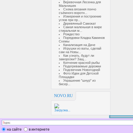
Веревочная Лесенка для
Мальчишек
Схема вязания пончо
съёмного воротн...
Измерения и построение
углов при пр...
Деревянный Самокат
Самая маленькая в мире
стиральная м...
Рождество
Порядовки Кладка Каминов
Схемы
Канализация на Даче
Игрушки из ваты, сделай
сам на Новы...
Как узнать, будут ли
заморозки? Защ...
Копчение красной рыбы
Подогреваемые дорожки
Подсвечник Новогодний
Фото Идеи для Детской
Площадки
Украшение "шнур" из
бисер...
NOVO.RU
Загрузка...
на сайте
в интернете