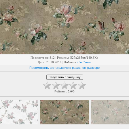
Просмотров
: 812 |
Размеры
: 527x265px/140.8Kb
Дата
: 25.10.2010 |
Добавил
:
СанСаныч
Просмотреть фотографию в реальном размере
Рейтинг
:
0.0
/
0