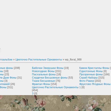
тоальбом
»
Цветочно Растительные Орнаменты
» wp_floral_988
нные фоны
[208]
Бабочки Зверушки Фоны
[19]
Камни Кристаллы Фоны
оны
[18]
Новогодние Фоны
[151]
Однотонные Фоны
[0]
оны
[23]
Пасхальные фоны
[18]
Прозрачные фоны
[166]
ли Дым Фоны
[31]
Сердечки Бесшовные фоны
[53]
Скраб Наборы
[315]
оны
[3]
Ткани Бесшовные
[76]
Фото Рамки
[202]
оллажей
[26]
Фрактал Фоны
[154]
Фруктово Ягодные Фоны
 Фоны
[311]
Цветочно Растительные Орнаменты
1
[0]
[454]
3
[0]