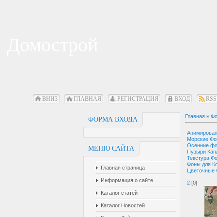
Домострой
ВНИЗ
ГЛАВНАЯ
РЕГИСТРАЦИЯ
ВХОД
RSS
Главная
»
Фо
ФОРМА ВХОДА
Анимирова
Морские Ф
Осенние ф
МЕНЮ САЙТА
Пузыри Кап
Текстура Ф
Фоны для К
Главная страница
Цветочные
Информация о сайте
2
[0]
Каталог статей
Каталог Новостей