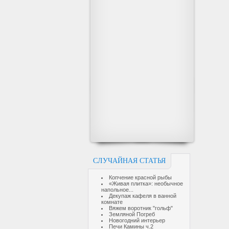
СЛУЧАЙНАЯ СТАТЬЯ
Копчение красной рыбы
«Живая плитка»: необычное
напольное...
Декупаж кафеля в ванной
комнате
Вяжем воротник "гольф"
Земляной Погреб
Новогодний интерьер
Печи Камины ч.2