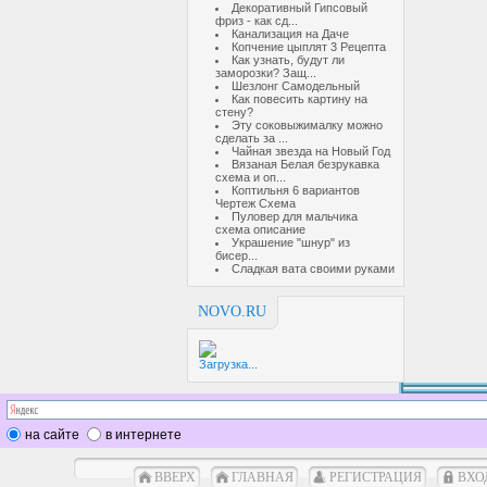
Декоративный Гипсовый
фриз - как сд...
Канализация на Даче
Копчение цыплят 3 Рецепта
Как узнать, будут ли
заморозки? Защ...
Шезлонг Самодельный
Как повесить картину на
стену?
Эту соковыжималку можно
сделать за ...
Чайная звезда на Новый Год
Вязаная Белая безрукавка
схема и оп...
Коптильня 6 вариантов
Чертеж Схема
Пуловер для мальчика
схема описание
Украшение "шнур" из
бисер...
Сладкая вата своими руками
NOVO.RU
Загрузка...
на сайте
в интернете
ВВЕРХ
ГЛАВНАЯ
РЕГИСТРАЦИЯ
ВХО