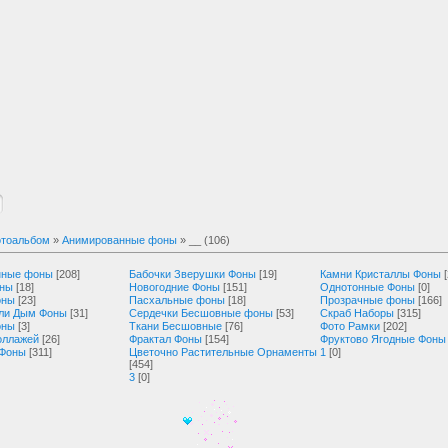
тоальбом
»
Анимированные фоны
» __ (106)
нные фоны
[208]
Бабочки Зверушки Фоны
[19]
Камни Кристаллы Фоны
оны
[18]
Новогодние Фоны
[151]
Однотонные Фоны
[0]
оны
[23]
Пасхальные фоны
[18]
Прозрачные фоны
[166]
ли Дым Фоны
[31]
Сердечки Бесшовные фоны
[53]
Скраб Наборы
[315]
оны
[3]
Ткани Бесшовные
[76]
Фото Рамки
[202]
оллажей
[26]
Фрактал Фоны
[154]
Фруктово Ягодные Фоны
 Фоны
[311]
Цветочно Растительные Орнаменты
1
[0]
[454]
3
[0]