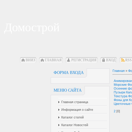
Домострой
ВНИЗ
ГЛАВНАЯ
РЕГИСТРАЦИЯ
ВХОД
RSS
Главная
»
Фо
ФОРМА ВХОДА
Анимирова
Морские Ф
Осенние ф
МЕНЮ САЙТА
Пузыри Кап
Текстура Ф
Фоны для К
Главная страница
Цветочные
Информация о сайте
2
[0]
Каталог статей
Каталог Новостей