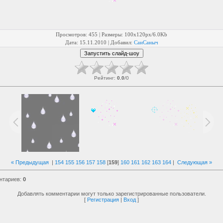
Просмотров
: 455 |
Размеры
: 100x120px/6.0Kb
Дата
: 15.11.2010 |
Добавил
:
СанСаныч
Рейтинг
:
0.0
/
0
« Предыдущая
|
154
155
156
157
158
[
159
]
160
161
162
163
164
|
Следующая »
нтариев
:
0
Добавлять комментарии могут только зарегистрированные пользователи.
[
Регистрация
|
Вход
]