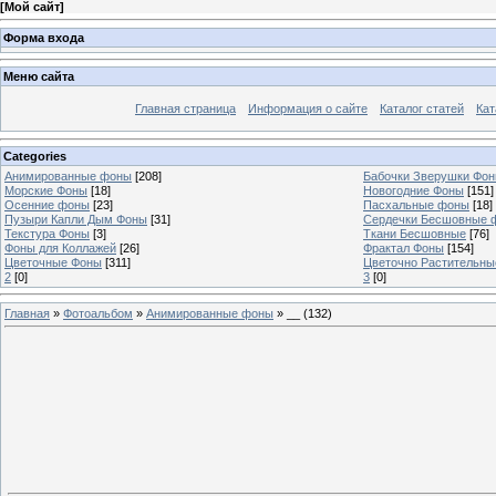
[
Мой сайт
]
Форма входа
Меню сайта
Главная страница
Информация о сайте
Каталог статей
Кат
Categories
Анимированные фоны
[208]
Бабочки Зверушки Фо
Морские Фоны
[18]
Новогодние Фоны
[151]
Осенние фоны
[23]
Пасхальные фоны
[18]
Пузыри Капли Дым Фоны
[31]
Сердечки Бесшовные 
Текстура Фоны
[3]
Ткани Бесшовные
[76]
Фоны для Коллажей
[26]
Фрактал Фоны
[154]
Цветочные Фоны
[311]
Цветочно Растительн
2
[0]
3
[0]
Главная
»
Фотоальбом
»
Анимированные фоны
» __ (132)