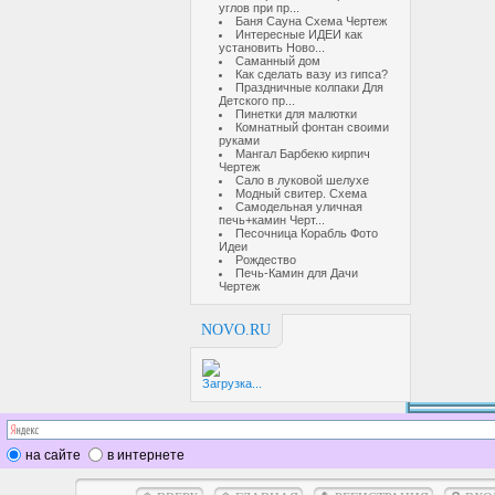
углов при пр...
Баня Сауна Схема Чертеж
Интересные ИДЕИ как
установить Ново...
Саманный дом
Как сделать вазу из гипса?
Праздничные колпаки Для
Детского пр...
Пинетки для малютки
Комнатный фонтан своими
руками
Мангал Барбекю кирпич
Чертеж
Сало в луковой шелухе
Модный свитер. Схема
Самодельная уличная
печь+камин Черт...
Песочница Корабль Фото
Идеи
Рождество
Печь-Камин для Дачи
Чертеж
NOVO.RU
Загрузка...
на сайте
в интернете