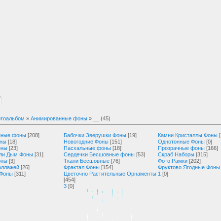
тоальбом
»
Анимированные фоны
» __ (45)
нные фоны
[208]
Бабочки Зверушки Фоны
[19]
Камни Кристаллы Фоны
оны
[18]
Новогодние Фоны
[151]
Однотонные Фоны
[0]
оны
[23]
Пасхальные фоны
[18]
Прозрачные фоны
[166]
ли Дым Фоны
[31]
Сердечки Бесшовные фоны
[53]
Скраб Наборы
[315]
оны
[3]
Ткани Бесшовные
[76]
Фото Рамки
[202]
оллажей
[26]
Фрактал Фоны
[154]
Фруктово Ягодные Фоны
 Фоны
[311]
Цветочно Растительные Орнаменты
1
[0]
[454]
3
[0]