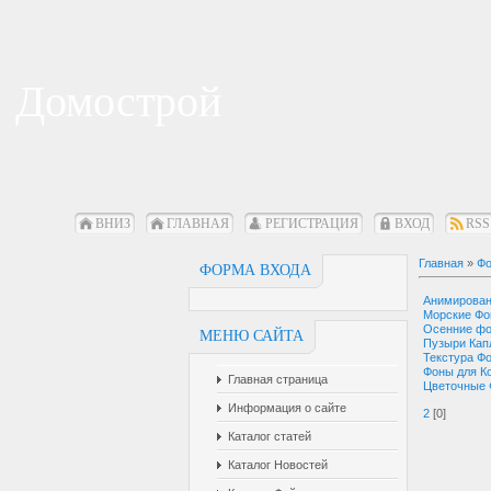
Домострой
ВНИЗ
ГЛАВНАЯ
РЕГИСТРАЦИЯ
ВХОД
RSS
Главная
»
Фо
ФОРМА ВХОДА
Анимирова
Морские Ф
Осенние ф
МЕНЮ САЙТА
Пузыри Кап
Текстура Ф
Фоны для К
Главная страница
Цветочные
Информация о сайте
2
[0]
Каталог статей
Каталог Новостей