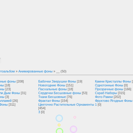
тоальбом
»
Анимированные фоны
» __ (50)
нные фоны
[208]
Бабочки Зверушки Фоны
[19]
Камни Кристаллы Фоны
оны
[18]
Новогодние Фоны
[151]
Однотонные Фоны
[0]
оны
[23]
Пасхальные фоны
[18]
Прозрачные фоны
[166]
ли Дым Фоны
[31]
Сердечки Бесшовные фоны
[53]
Скраб Наборы
[315]
оны
[3]
Ткани Бесшовные
[76]
Фото Рамки
[202]
оллажей
[26]
Фрактал Фоны
[154]
Фруктово Ягодные Фоны
 Фоны
[311]
Цветочно Растительные Орнаменты
1
[0]
[454]
3
[0]