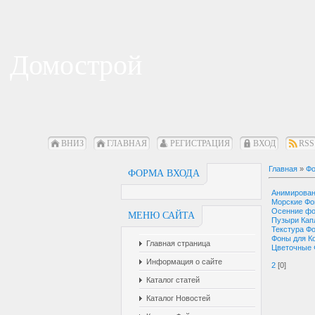
Домострой
ВНИЗ
ГЛАВНАЯ
РЕГИСТРАЦИЯ
ВХОД
RSS
Главная
»
Фо
ФОРМА ВХОДА
Анимирова
Морские Ф
Осенние ф
МЕНЮ САЙТА
Пузыри Кап
Текстура Ф
Фоны для К
Главная страница
Цветочные
Информация о сайте
2
[0]
Каталог статей
Каталог Новостей