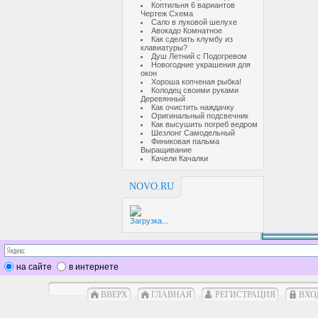
Коптильня 6 вариантов
Чертеж Схема
Сало в луковой шелухе
Авокадо Комнатное
Как сделать клумбу из
клавиатуры?
Душ Летний с Подогревом
Новогодние украшения для
окон
Хороша копченая рыбка!
Колодец своими руками
Деревянный
Как очистить наждачку
Оригинальный подсвечник
Как высушить погреб ведром
Шезлонг Самодельный
Финиковая пальма
Выращивание
Качели Качалки
NOVO.RU
Загрузка...
на сайте
в интернете
ВВЕРХ
ГЛАВНАЯ
РЕГИСТРАЦИЯ
ВХО