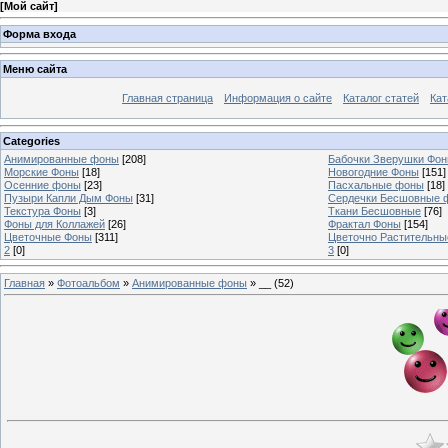
[
Мой сайт
]
Форма входа
Меню сайта
Главная страница
Информация о сайте
Каталог статей
Кат
Categories
Анимированные фоны
[208]
Бабочки Зверушки Фо
Морские Фоны
[18]
Новогодние Фоны
[151]
Осенние фоны
[23]
Пасхальные фоны
[18]
Пузыри Капли Дым Фоны
[31]
Сердечки Бесшовные 
Текстура Фоны
[3]
Ткани Бесшовные
[76]
Фоны для Коллажей
[26]
Фрактал Фоны
[154]
Цветочные Фоны
[311]
Цветочно Растительн
2
[0]
3
[0]
Главная
»
Фотоальбом
»
Анимированные фоны
» __ (52)