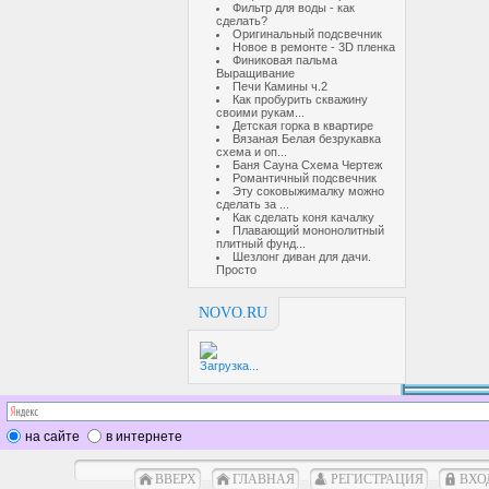
Фильтр для воды - как
сделать?
Оригинальный подсвечник
Новое в ремонте - 3D пленка
Финиковая пальма
Выращивание
Печи Камины ч.2
Как пробурить скважину
своими рукам...
Детская горка в квартире
Вязаная Белая безрукавка
схема и оп...
Баня Сауна Схема Чертеж
Романтичный подсвечник
Эту соковыжималку можно
сделать за ...
Как сделать коня качалку
Плавающий мононолитный
плитный фунд...
Шезлонг диван для дачи.
Просто
NOVO.RU
Загрузка...
на сайте
в интернете
ВВЕРХ
ГЛАВНАЯ
РЕГИСТРАЦИЯ
ВХО