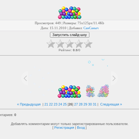
Просмотров
: 449 |
Размеры
: 75x125px/11.4Kb
Дата
: 15.11.2010 |
Добавил
:
СанСаныч
Рейтинг
:
0.0
/
0
« Предыдущая
|
21
22
23
24
25
[
26
]
27
28
29
30
31
|
Следующая »
нтариев
:
0
Добавлять комментарии могут только зарегистрированные пользователи.
[
Регистрация
|
Вход
]