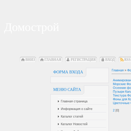
Домострой
ВНИЗ
ГЛАВНАЯ
РЕГИСТРАЦИЯ
ВХОД
RSS
Главная
»
Фо
ФОРМА ВХОДА
Анимирова
Морские Ф
Осенние ф
МЕНЮ САЙТА
Пузыри Кап
Текстура Ф
Фоны для К
Главная страница
Цветочные
Информация о сайте
2
[0]
Каталог статей
Каталог Новостей