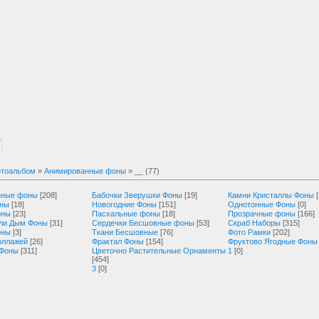
тоальбом
»
Анимированные фоны
» __ (77)
нные фоны
[208]
Бабочки Зверушки Фоны
[19]
Камни Кристаллы Фоны
оны
[18]
Новогодние Фоны
[151]
Однотонные Фоны
[0]
оны
[23]
Пасхальные фоны
[18]
Прозрачные фоны
[166]
ли Дым Фоны
[31]
Сердечки Бесшовные фоны
[53]
Скраб Наборы
[315]
оны
[3]
Ткани Бесшовные
[76]
Фото Рамки
[202]
оллажей
[26]
Фрактал Фоны
[154]
Фруктово Ягодные Фоны
 Фоны
[311]
Цветочно Растительные Орнаменты
1
[0]
[454]
3
[0]