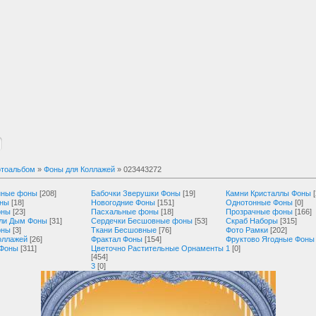
тоальбом
»
Фоны для Коллажей
» 023443272
нные фоны
[208]
Бабочки Зверушки Фоны
[19]
Камни Кристаллы Фоны
оны
[18]
Новогодние Фоны
[151]
Однотонные Фоны
[0]
оны
[23]
Пасхальные фоны
[18]
Прозрачные фоны
[166]
ли Дым Фоны
[31]
Сердечки Бесшовные фоны
[53]
Скраб Наборы
[315]
оны
[3]
Ткани Бесшовные
[76]
Фото Рамки
[202]
оллажей
[26]
Фрактал Фоны
[154]
Фруктово Ягодные Фоны
 Фоны
[311]
Цветочно Растительные Орнаменты
1
[0]
[454]
3
[0]