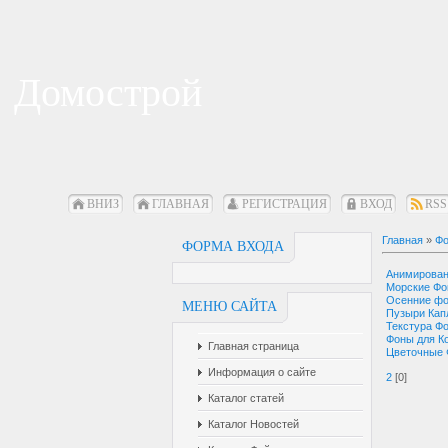
Домострой
ВНИЗ
ГЛАВНАЯ
РЕГИСТРАЦИЯ
ВХОД
RSS
Главная
»
Фо
ФОРМА ВХОДА
Анимирова
Морские Ф
Осенние ф
МЕНЮ САЙТА
Пузыри Кап
Текстура Ф
Фоны для К
Главная страница
Цветочные
Информация о сайте
2
[0]
Каталог статей
Каталог Новостей