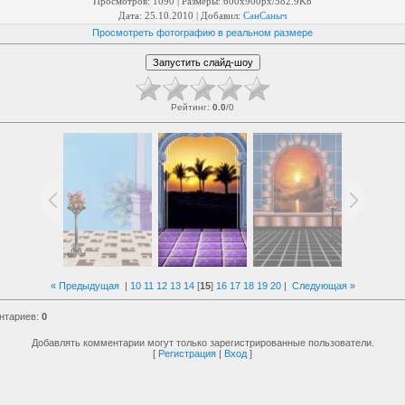
Просмотров
: 1090 |
Размеры
: 600x900px/582.9Kb
Дата
: 25.10.2010 |
Добавил
:
СанСаныч
Просмотреть фотографию в реальном размере
Рейтинг
:
0.0
/
0
« Предыдущая
|
10
11
12
13
14
[
15
]
16
17
18
19
20
|
Следующая »
нтариев
:
0
Добавлять комментарии могут только зарегистрированные пользователи.
[
Регистрация
|
Вход
]