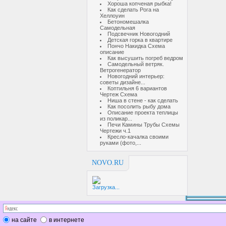
Хороша копченая рыбка!
Как сделать Рога на
Хеллоуин
Бетономешалка
Самодельная
Подсвечник Новогодний
Детская горка в квартире
Пончо Накидка Схема
описание
Как высушить погреб ведром
Самодельный ветряк.
Ветрогенератор
Новогодний интерьер:
советы дизайне...
Коптильня 6 вариантов
Чертеж Схема
Ниша в стене - как сделать
Как посолить рыбу дома
Описание проекта теплицы
из поликар...
Печи Камины Трубы Схемы
Чертежи ч.1
Кресло-качалка своими
руками (фото,...
NOVO.RU
Загрузка...
на сайте
в интернете