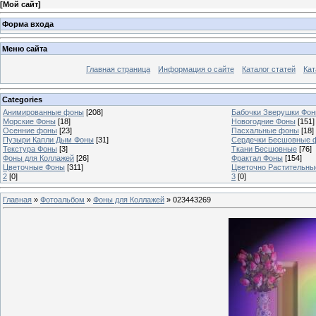
[
Мой сайт
]
Форма входа
Меню сайта
Главная страница
Информация о сайте
Каталог статей
Кат
Categories
Анимированные фоны
[208]
Бабочки Зверушки Фо
Морские Фоны
[18]
Новогодние Фоны
[151]
Осенние фоны
[23]
Пасхальные фоны
[18]
Пузыри Капли Дым Фоны
[31]
Сердечки Бесшовные 
Текстура Фоны
[3]
Ткани Бесшовные
[76]
Фоны для Коллажей
[26]
Фрактал Фоны
[154]
Цветочные Фоны
[311]
Цветочно Растительн
2
[0]
3
[0]
Главная
»
Фотоальбом
»
Фоны для Коллажей
» 023443269