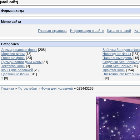
[
Мой сайт
]
Форма входа
Меню сайта
Главная страница
Информация о сайте
Каталог статей
Кат
Categories
Анимированные фоны
[208]
Бабочки Зверушки Фо
Морские Фоны
[18]
Новогодние Фоны
[151]
Осенние фоны
[23]
Пасхальные фоны
[18]
Пузыри Капли Дым Фоны
[31]
Сердечки Бесшовные 
Текстура Фоны
[3]
Ткани Бесшовные
[76]
Фоны для Коллажей
[26]
Фрактал Фоны
[154]
Цветочные Фоны
[311]
Цветочно Растительн
2
[0]
3
[0]
Главная
»
Фотоальбом
»
Фоны для Коллажей
» 023443265