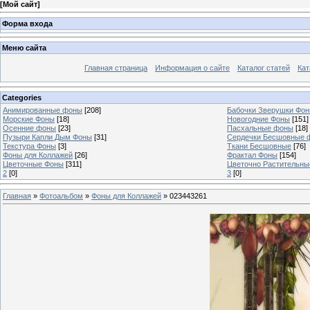
[
Мой сайт
]
Форма входа
Меню сайта
Главная страница
Информация о сайте
Каталог статей
Кат
Categories
Анимированные фоны
[208]
Бабочки Зверушки Фо
Морские Фоны
[18]
Новогодние Фоны
[151]
Осенние фоны
[23]
Пасхальные фоны
[18]
Пузыри Капли Дым Фоны
[31]
Сердечки Бесшовные 
Текстура Фоны
[3]
Ткани Бесшовные
[76]
Фоны для Коллажей
[26]
Фрактал Фоны
[154]
Цветочные Фоны
[311]
Цветочно Растительн
2
[0]
3
[0]
Главная
»
Фотоальбом
»
Фоны для Коллажей
» 023443261