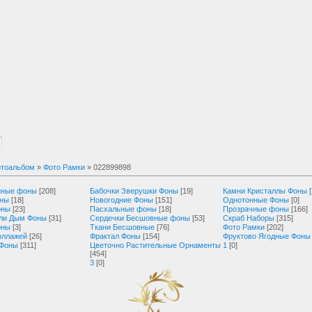
тоальбом
»
Фото Рамки
» 022899898
нные фоны
[208]
Бабочки Зверушки Фоны
[19]
Камни Кристаллы Фоны
оны
[18]
Новогодние Фоны
[151]
Однотонные Фоны
[0]
оны
[23]
Пасхальные фоны
[18]
Прозрачные фоны
[166]
ли Дым Фоны
[31]
Сердечки Бесшовные фоны
[53]
Скраб Наборы
[315]
оны
[3]
Ткани Бесшовные
[76]
Фото Рамки
[202]
оллажей
[26]
Фрактал Фоны
[154]
Фруктово Ягодные Фоны
 Фоны
[311]
Цветочно Растительные Орнаменты
1
[0]
[454]
3
[0]