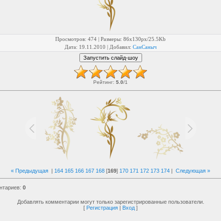
Просмотров
: 474 |
Размеры
: 86x130px/25.5Kb
Дата
: 19.11.2010 |
Добавил
:
СанСаныч
Рейтинг
:
5.0
/
1
« Предыдущая
|
164
165
166
167
168
[
169
]
170
171
172
173
174
|
Следующая »
нтариев
:
0
Добавлять комментарии могут только зарегистрированные пользователи.
[
Регистрация
|
Вход
]