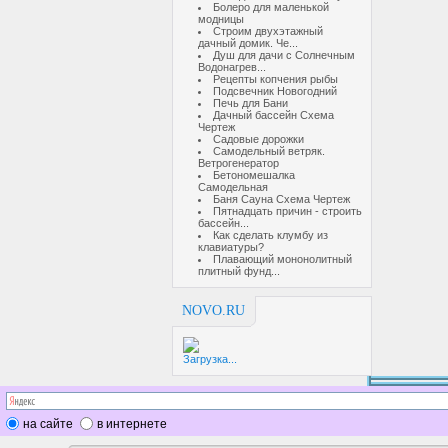
Болеро для маленькой
модницы
Строим двухэтажный
дачный домик. Че...
Душ для дачи с Солнечным
Водонагрев...
Рецепты копчения рыбы
Подсвечник Новогодний
Печь для Бани
Дачный бассейн Схема
Чертеж
Садовые дорожки
Самодельный ветряк.
Ветрогенератор
Бетономешалка
Самодельная
Баня Сауна Схема Чертеж
Пятнадцать причин - строить
бассейн...
Как сделать клумбу из
клавиатуры?
Плавающий мононолитный
плитный фунд...
NOVO.RU
Загрузка...
на сайте
в интернете