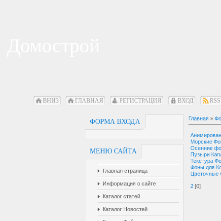
Домострой
ВНИЗ
ГЛАВНАЯ
РЕГИСТРАЦИЯ
ВХОД
RSS
Главная
»
Фо
ФОРМА ВХОДА
Анимирова
Морские Ф
Осенние ф
МЕНЮ САЙТА
Пузыри Кап
Текстура Ф
Фоны для К
Главная страница
Цветочные
Информация о сайте
2
[0]
Каталог статей
Каталог Новостей