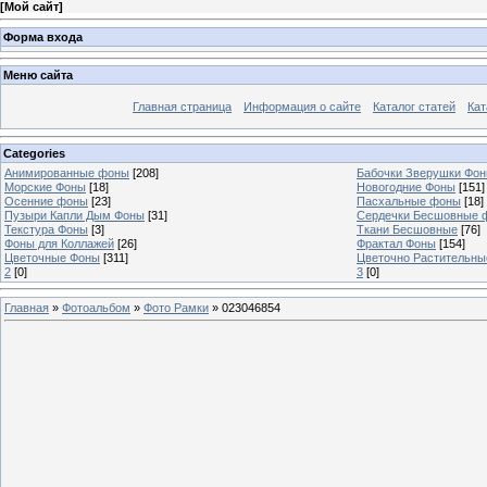
[
Мой сайт
]
Форма входа
Меню сайта
Главная страница
Информация о сайте
Каталог статей
Кат
Categories
Анимированные фоны
[208]
Бабочки Зверушки Фо
Морские Фоны
[18]
Новогодние Фоны
[151]
Осенние фоны
[23]
Пасхальные фоны
[18]
Пузыри Капли Дым Фоны
[31]
Сердечки Бесшовные 
Текстура Фоны
[3]
Ткани Бесшовные
[76]
Фоны для Коллажей
[26]
Фрактал Фоны
[154]
Цветочные Фоны
[311]
Цветочно Растительн
2
[0]
3
[0]
Главная
»
Фотоальбом
»
Фото Рамки
» 023046854