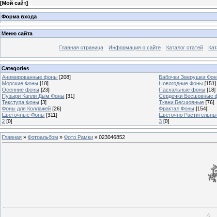
[
Мой сайт
]
Форма входа
Меню сайта
Главная страница
Информация о сайте
Каталог статей
Кат
Categories
Анимированные фоны
[208]
Бабочки Зверушки Фо
Морские Фоны
[18]
Новогодние Фоны
[151]
Осенние фоны
[23]
Пасхальные фоны
[18]
Пузыри Капли Дым Фоны
[31]
Сердечки Бесшовные 
Текстура Фоны
[3]
Ткани Бесшовные
[76]
Фоны для Коллажей
[26]
Фрактал Фоны
[154]
Цветочные Фоны
[311]
Цветочно Растительн
2
[0]
3
[0]
Главная
»
Фотоальбом
»
Фото Рамки
» 023046852