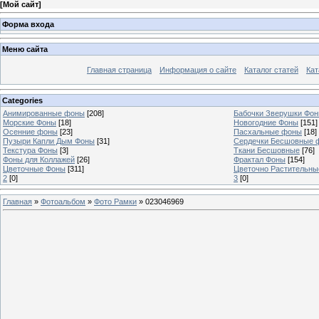
[
Мой сайт
]
Форма входа
Меню сайта
Главная страница
Информация о сайте
Каталог статей
Кат
Categories
Анимированные фоны
[208]
Бабочки Зверушки Фо
Морские Фоны
[18]
Новогодние Фоны
[151]
Осенние фоны
[23]
Пасхальные фоны
[18]
Пузыри Капли Дым Фоны
[31]
Сердечки Бесшовные 
Текстура Фоны
[3]
Ткани Бесшовные
[76]
Фоны для Коллажей
[26]
Фрактал Фоны
[154]
Цветочные Фоны
[311]
Цветочно Растительн
2
[0]
3
[0]
Главная
»
Фотоальбом
»
Фото Рамки
» 023046969