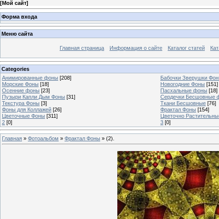
[
Мой сайт
]
Форма входа
Меню сайта
Главная страница
Информация о сайте
Каталог статей
Кат
Categories
Анимированные фоны
[208]
Бабочки Зверушки Фо
Морские Фоны
[18]
Новогодние Фоны
[151]
Осенние фоны
[23]
Пасхальные фоны
[18]
Пузыри Капли Дым Фоны
[31]
Сердечки Бесшовные 
Текстура Фоны
[3]
Ткани Бесшовные
[76]
Фоны для Коллажей
[26]
Фрактал Фоны
[154]
Цветочные Фоны
[311]
Цветочно Растительн
2
[0]
3
[0]
Главная
»
Фотоальбом
»
Фрактал Фоны
» (2).