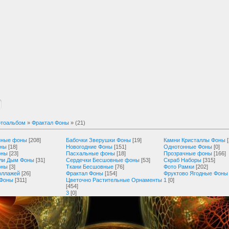
тоальбом
»
Фрактал Фоны
» (21)
нные фоны
[208]
Бабочки Зверушки Фоны
[19]
Камни Кристаллы Фоны
оны
[18]
Новогодние Фоны
[151]
Однотонные Фоны
[0]
оны
[23]
Пасхальные фоны
[18]
Прозрачные фоны
[166]
ли Дым Фоны
[31]
Сердечки Бесшовные фоны
[53]
Скраб Наборы
[315]
оны
[3]
Ткани Бесшовные
[76]
Фото Рамки
[202]
оллажей
[26]
Фрактал Фоны
[154]
Фруктово Ягодные Фоны
 Фоны
[311]
Цветочно Растительные Орнаменты
1
[0]
[454]
3
[0]