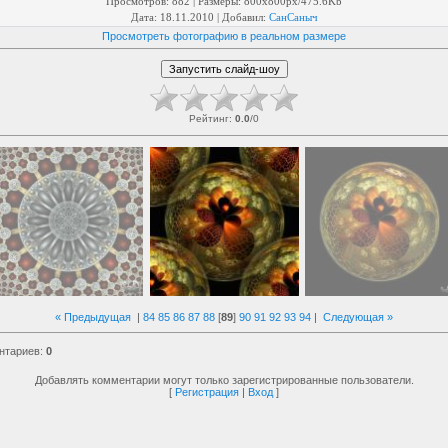
Просмотров
: 882 |
Размеры
: 800x800px/475.6Kb
Дата
: 18.11.2010 |
Добавил
:
СанСаныч
Просмотреть фотографию в реальном размере
Рейтинг
:
0.0
/
0
« Предыдущая
|
84
85
86
87
88
[
89
]
90
91
92
93
94
|
Следующая »
нтариев
:
0
Добавлять комментарии могут только зарегистрированные пользователи.
[
Регистрация
|
Вход
]