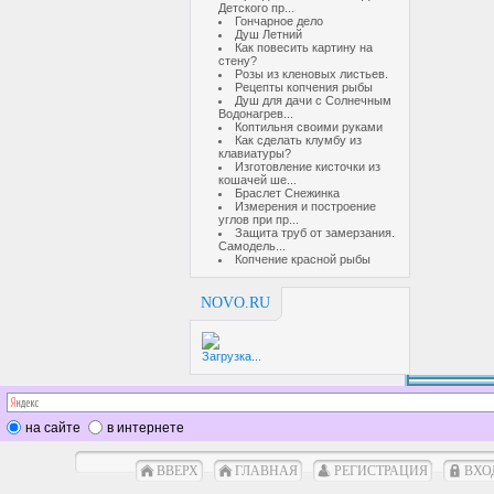
Детского пр...
Гончарное дело
Душ Летний
Как повесить картину на
стену?
Розы из кленовых листьев.
Рецепты копчения рыбы
Душ для дачи с Солнечным
Водонагрев...
Коптильня своими руками
Как сделать клумбу из
клавиатуры?
Изготовление кисточки из
кошачей ше...
Браслет Снежинка
Измерения и построение
углов при пр...
Защита труб от замерзания.
Самодель...
Копчение красной рыбы
NOVO.RU
Загрузка...
на сайте
в интернете
ВВЕРХ
ГЛАВНАЯ
РЕГИСТРАЦИЯ
ВХО