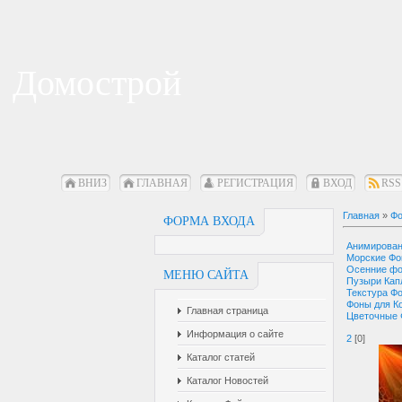
Домострой
ВНИЗ
ГЛАВНАЯ
РЕГИСТРАЦИЯ
ВХОД
RSS
Главная
»
Фо
ФОРМА ВХОДА
Анимирова
Морские Ф
Осенние ф
МЕНЮ САЙТА
Пузыри Кап
Текстура Ф
Фоны для К
Главная страница
Цветочные
Информация о сайте
2
[0]
Каталог статей
Каталог Новостей