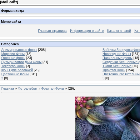
[
Мой сайт
]
Форма входа
Меню сайта
Главная страница
Информация о сайте
Каталог статей
Кат
Categories
Анимированные фоны
[208]
Бабочки Зверушки Фо
Морские Фоны
[18]
Новогодние Фоны
[151]
Осенние фоны
[23]
Пасхальные фоны
[18]
Пузыри Капли Дым Фоны
[31]
Сердечки Бесшовные 
Текстура Фоны
[3]
Ткани Бесшовные
[76]
Фоны для Коллажей
[26]
Фрактал Фоны
[154]
Цветочные Фоны
[311]
Цветочно Растительн
2
[0]
3
[0]
Главная
»
Фотоальбом
»
Фрактал Фоны
» (29).