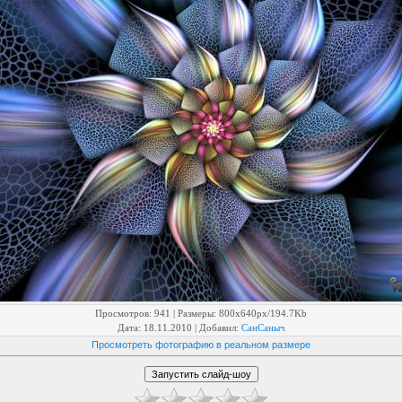
Просмотров
: 941 |
Размеры
: 800x640px/194.7Kb
Дата
: 18.11.2010 |
Добавил
:
СанСаныч
Просмотреть фотографию в реальном размере