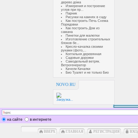
дерево дома
Измерения и построение
углов при пр...
Парник
Рисунки на камнях в саду
Как построить Печь Схема
Порядовки
Как построить Дом из
самана
Пинетки для малютки
Изготовление строительных
блоков бе...
Кресло-качалка своими
руками (фото,...
Коптильня деревянная
Садовые дорожки
Самодельный ветряк.
Ветрогенератор
Качели Качалки
Био Туалет и не только Био
NOVO.RU
Загрузка...
на сайте
в интернете
ВВЕРХ
ГЛАВНАЯ
РЕГИСТРАЦИЯ
ВХО