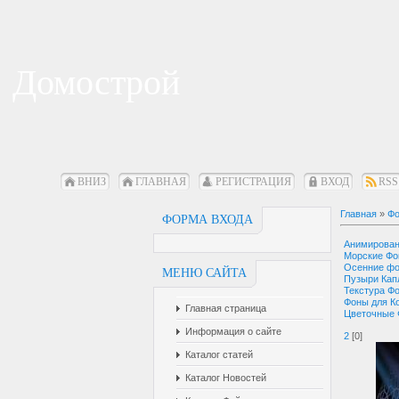
Домострой
ВНИЗ
ГЛАВНАЯ
РЕГИСТРАЦИЯ
ВХОД
RSS
Главная
»
Фо
ФОРМА ВХОДА
Анимирова
Морские Ф
Осенние ф
МЕНЮ САЙТА
Пузыри Кап
Текстура Ф
Фоны для К
Главная страница
Цветочные
Информация о сайте
2
[0]
Каталог статей
Каталог Новостей