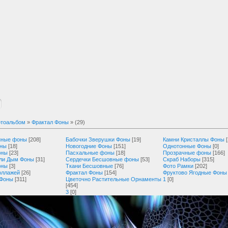
тоальбом
»
Фрактал Фоны
» (29)
нные фоны
[208]
Бабочки Зверушки Фоны
[19]
Камни Кристаллы Фоны
оны
[18]
Новогодние Фоны
[151]
Однотонные Фоны
[0]
оны
[23]
Пасхальные фоны
[18]
Прозрачные фоны
[166]
ли Дым Фоны
[31]
Сердечки Бесшовные фоны
[53]
Скраб Наборы
[315]
оны
[3]
Ткани Бесшовные
[76]
Фото Рамки
[202]
оллажей
[26]
Фрактал Фоны
[154]
Фруктово Ягодные Фоны
 Фоны
[311]
Цветочно Растительные Орнаменты
1
[0]
[454]
3
[0]