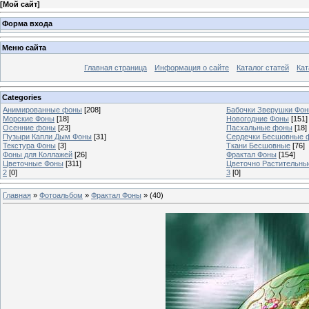
[
Мой сайт
]
Форма входа
Меню сайта
Главная страница
Информация о сайте
Каталог статей
Кат
Categories
Анимированные фоны
[208]
Бабочки Зверушки Фо
Морские Фоны
[18]
Новогодние Фоны
[151]
Осенние фоны
[23]
Пасхальные фоны
[18]
Пузыри Капли Дым Фоны
[31]
Сердечки Бесшовные 
Текстура Фоны
[3]
Ткани Бесшовные
[76]
Фоны для Коллажей
[26]
Фрактал Фоны
[154]
Цветочные Фоны
[311]
Цветочно Растительн
2
[0]
3
[0]
Главная
»
Фотоальбом
»
Фрактал Фоны
» (40)