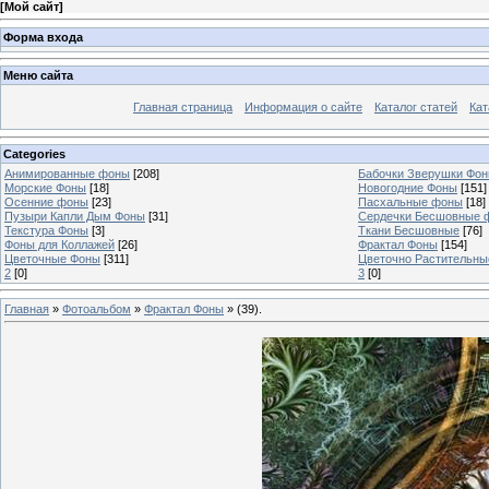
[
Мой сайт
]
Форма входа
Меню сайта
Главная страница
Информация о сайте
Каталог статей
Кат
Categories
Анимированные фоны
[208]
Бабочки Зверушки Фо
Морские Фоны
[18]
Новогодние Фоны
[151]
Осенние фоны
[23]
Пасхальные фоны
[18]
Пузыри Капли Дым Фоны
[31]
Сердечки Бесшовные 
Текстура Фоны
[3]
Ткани Бесшовные
[76]
Фоны для Коллажей
[26]
Фрактал Фоны
[154]
Цветочные Фоны
[311]
Цветочно Растительн
2
[0]
3
[0]
Главная
»
Фотоальбом
»
Фрактал Фоны
» (39).