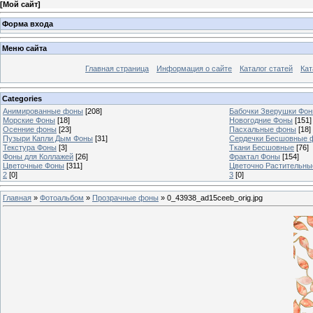
[
Мой сайт
]
Форма входа
Меню сайта
Главная страница
Информация о сайте
Каталог статей
Кат
Categories
Анимированные фоны
[208]
Бабочки Зверушки Фо
Морские Фоны
[18]
Новогодние Фоны
[151]
Осенние фоны
[23]
Пасхальные фоны
[18]
Пузыри Капли Дым Фоны
[31]
Сердечки Бесшовные 
Текстура Фоны
[3]
Ткани Бесшовные
[76]
Фоны для Коллажей
[26]
Фрактал Фоны
[154]
Цветочные Фоны
[311]
Цветочно Растительн
2
[0]
3
[0]
Главная
»
Фотоальбом
»
Прозрачные фоны
» 0_43938_ad15ceeb_orig.jpg