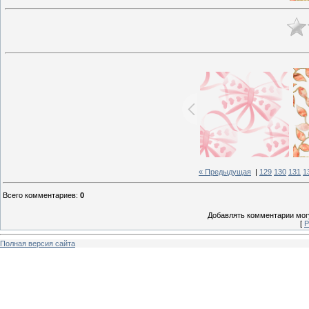
« Предыдущая
|
129
130
131
1
Всего комментариев
:
0
Добавлять комментарии могу
[
Р
Полная версия сайта