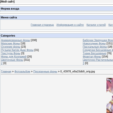
[
Мой сайт
]
Форма входа
Меню сайта
Главная страница
Информация о сайте
Каталог статей
Кат
Categories
Анимированные фоны
[208]
Бабочки Зверушки Фо
Морские Фоны
[18]
Новогодние Фоны
[151]
Осенние фоны
[23]
Пасхальные фоны
[18]
Пузыри Капли Дым Фоны
[31]
Сердечки Бесшовные 
Текстура Фоны
[3]
Ткани Бесшовные
[76]
Фоны для Коллажей
[26]
Фрактал Фоны
[154]
Цветочные Фоны
[311]
Цветочно Растительн
2
[0]
3
[0]
Главная
»
Фотоальбом
»
Прозрачные фоны
» 0_43978_e8a15db9_orig.jpg