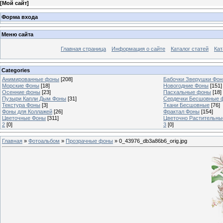
[
Мой сайт
]
Форма входа
Меню сайта
Главная страница
Информация о сайте
Каталог статей
Кат
Categories
Анимированные фоны
[208]
Бабочки Зверушки Фо
Морские Фоны
[18]
Новогодние Фоны
[151]
Осенние фоны
[23]
Пасхальные фоны
[18]
Пузыри Капли Дым Фоны
[31]
Сердечки Бесшовные 
Текстура Фоны
[3]
Ткани Бесшовные
[76]
Фоны для Коллажей
[26]
Фрактал Фоны
[154]
Цветочные Фоны
[311]
Цветочно Растительн
2
[0]
3
[0]
Главная
»
Фотоальбом
»
Прозрачные фоны
» 0_43976_db3a86b6_orig.jpg