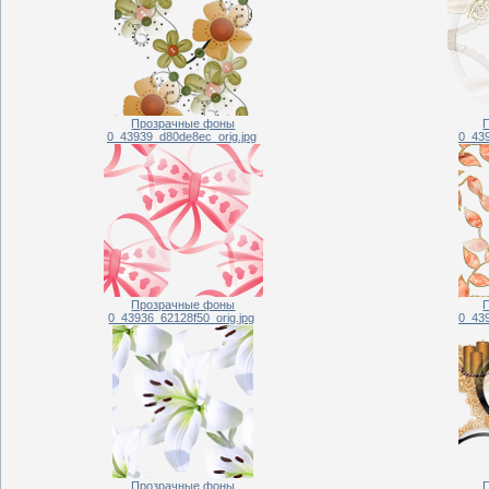
Прозрачные фоны
0_43939_d80de8ec_orig.jpg
0_439
Прозрачные фоны
0_43936_62128f50_orig.jpg
0_439
Прозрачные фоны