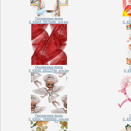
Прозрачные фоны
0_43944_f3570a6b_orig.jpg
0_439
Прозрачные фоны
0_43940_2921379d_orig.jpg
0_43
Прозрачные фоны
0_4393c_799990b6_orig.jpg
0_439