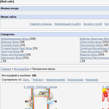
[
Мой сайт
]
Форма входа
Меню сайта
Главная страница
Информация о сайте
Каталог статей
Кат
Categories
Анимированные фоны
[208]
Бабочки Зверушки Фо
Морские Фоны
[18]
Новогодние Фоны
[151]
Осенние фоны
[23]
Пасхальные фоны
[18]
Пузыри Капли Дым Фоны
[31]
Сердечки Бесшовные 
Текстура Фоны
[3]
Ткани Бесшовные
[76]
Фоны для Коллажей
[26]
Фрактал Фоны
[154]
Цветочные Фоны
[311]
Цветочно Растительн
2
[0]
3
[0]
Главная
»
Фотоальбом
» Прозрачные фоны
Фотографий в альбоме
:
166
Сортировать по
:
Дате
·
Рейтингу
·
Комментариям
·
Просмотрам
·
Названию
0_43948_722012ad_orig.jpg
0_43