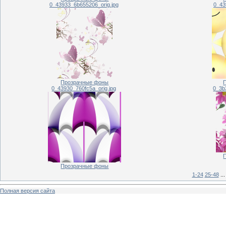
0_43933_6b655206_orig.jpg
0_43
Прозрачные фоны
0_43930_760fc5a_orig.jpg
0_3b
Прозрачные фоны
1-24
25-48
...
Полная версия сайта