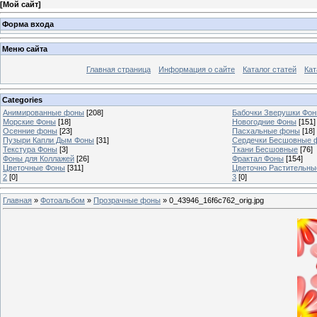
[
Мой сайт
]
Форма входа
Меню сайта
Главная страница
Информация о сайте
Каталог статей
Кат
Categories
Анимированные фоны
[208]
Бабочки Зверушки Фо
Морские Фоны
[18]
Новогодние Фоны
[151]
Осенние фоны
[23]
Пасхальные фоны
[18]
Пузыри Капли Дым Фоны
[31]
Сердечки Бесшовные 
Текстура Фоны
[3]
Ткани Бесшовные
[76]
Фоны для Коллажей
[26]
Фрактал Фоны
[154]
Цветочные Фоны
[311]
Цветочно Растительн
2
[0]
3
[0]
Главная
»
Фотоальбом
»
Прозрачные фоны
» 0_43946_16f6c762_orig.jpg