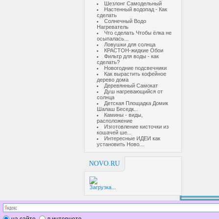
Шезлонг Самодельный
Настенный водопад - Как
сделать
Солнечный Водо
Нагреватель
Что сделать Чтобы ёлка не
осыпалась...
Ловушки для солнца
КРАСТОН-жидкие Обои
Фильтр для воды - как
сделать?
Новогодние подсвечники
Как вырастить кофейное
дерево дома
Деревянный Самокат
Душ нагревающийся от
солнца
Детская Площадка Домик
Шалаш Беседк...
Камины - виды,
расположение
Изготовление кисточки из
кошачей ше...
Интересные ИДЕИ как
установить Ново...
NOVO.RU
Загрузка...
на сайте
в интернете