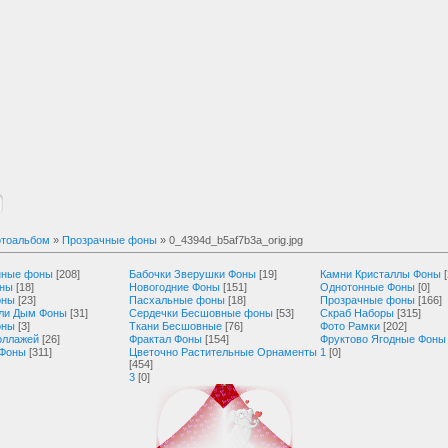
тоальбом
»
Прозрачные фоны
» 0_4394d_b5af7b3a_orig.jpg
нные фоны
[208]
Бабочки Зверушки Фоны
[19]
Камни Кристаллы Фоны
оны
[18]
Новогодние Фоны
[151]
Однотонные Фоны
[0]
оны
[23]
Пасхальные фоны
[18]
Прозрачные фоны
[166]
ли Дым Фоны
[31]
Сердечки Бесшовные фоны
[53]
Скраб Наборы
[315]
оны
[3]
Ткани Бесшовные
[76]
Фото Рамки
[202]
оллажей
[26]
Фрактал Фоны
[154]
Фруктово Ягодные Фоны
 Фоны
[311]
Цветочно Растительные Орнаменты
1
[0]
[454]
3
[0]