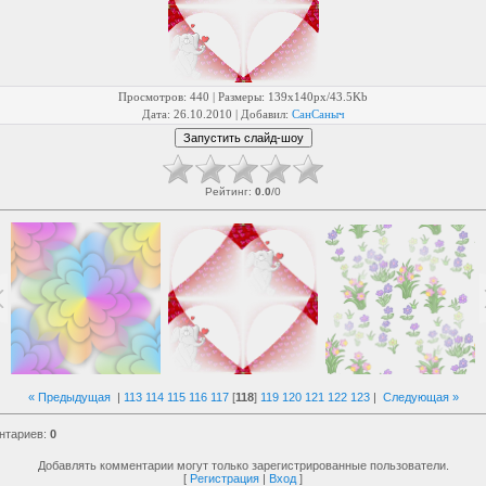
Просмотров
: 440 |
Размеры
: 139x140px/43.5Kb
Дата
: 26.10.2010 |
Добавил
:
СанСаныч
Рейтинг
:
0.0
/
0
« Предыдущая
|
113
114
115
116
117
[
118
]
119
120
121
122
123
|
Следующая »
нтариев
:
0
Добавлять комментарии могут только зарегистрированные пользователи.
[
Регистрация
|
Вход
]