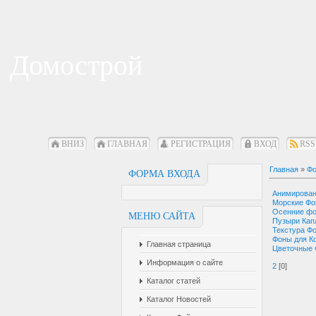
Домострой
ВНИЗ
ГЛАВНАЯ
РЕГИСТРАЦИЯ
ВХОД
RSS
Главная
»
Фо
ФОРМА ВХОДА
Анимирова
Морские Ф
Осенние ф
МЕНЮ САЙТА
Пузыри Кап
Текстура Ф
Фоны для К
Главная страница
Цветочные
Информация о сайте
2
[0]
Каталог статей
Каталог Новостей