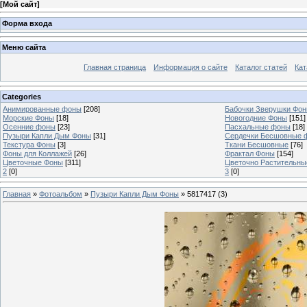
[
Мой сайт
]
Форма входа
Меню сайта
Главная страница
Информация о сайте
Каталог статей
Кат
Categories
Анимированные фоны
[208]
Бабочки Зверушки Фо
Морские Фоны
[18]
Новогодние Фоны
[151]
Осенние фоны
[23]
Пасхальные фоны
[18]
Пузыри Капли Дым Фоны
[31]
Сердечки Бесшовные 
Текстура Фоны
[3]
Ткани Бесшовные
[76]
Фоны для Коллажей
[26]
Фрактал Фоны
[154]
Цветочные Фоны
[311]
Цветочно Растительн
2
[0]
3
[0]
Главная
»
Фотоальбом
»
Пузыри Капли Дым Фоны
» 5817417 (3)