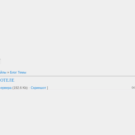
айлы
»
Блог Темы
 ОТЕЛЕ
сервера
(192.6 Kb) ·
Скриншот
]
04