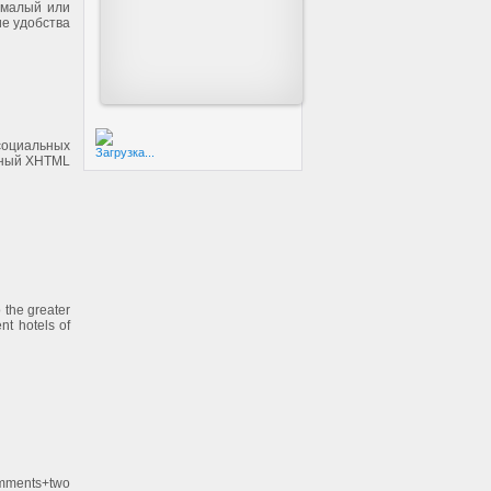
 малый или
е удобства
социальных
Загрузка...
ьный XHTML
 the greater
nt hotels of
mments+two