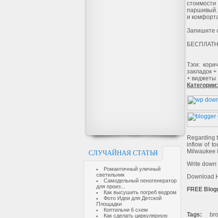
стоимости
паршивый.
и комфорта
Запишите с
БЕСПЛАТНО
Тэги: кор
закладок +
+ виджеты
Категории
Regarding t
inflow of to
Milwaukee is
СЛУЧАЙНАЯ СТАТЬЯ
Write down 
Романтичный уличный
светильник
Download He
Самодельный пеногенератор
для произ...
FREE Blogg
Как высушить погреб ведром
Фото Идеи для Детской
Площадки
Коптильни 6 схем
Tags:
brow
Как сделать циркулярную