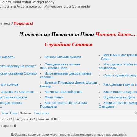
id css+valid xhtml+widget ready
:
Hotels & Accommodation Milwaukee Blog
Comments
я пост?
Поделись!
Интересные Новости руНета
Читать далее...
Случайная Статья
Местный и доступны
к сделать
Качели Своими руками
- Сама...
Самодельная уличная
Что сделать Чтобы ё
сить картину на стену?
печь+камин Черт...
осыпалась...
ская скважина Сколько
Изготавливаем декоративные
Сало в луковой шелу
колонны
Детская Площадка Домик Шалаш
 для солнца
Как сделать вазу из 
Беседк...
игрушки из лампочек....
Копчение красной рыбы
Как очистить воду в 
ая Зимняя кружка
Мини Печки
Водопровод на Даче
омощью насоса
Как построить Печь Схема
Защита труб от заме
..
Порядовки
Самодель...
:
Блог Темы
|
Добавил
:
СанСаныч
ов
:
1272
|
Загрузок
:
452
|
Рейтинг
:
0.0
/
0
нтариев
:
0
Добавлять комментарии могут только зарегистрированные пользователи.