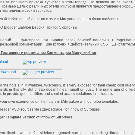
 из-за большего притока туристов в этом городе. Но дешево не означает,
 Премьер Целью различных отели Милуоки является предоставление хороши
 гостиничные своим туристов.
вой собственный опыт на отели в Милуоки с нашего блога шаблоны.
 Blogger шаблон Версия Приток Сюрпризы
ичневый + + фиксированная ширина левой боковой панели + + PageNavi 
 резьбовой комментарии + две колонки + Действительный CSS + Действител
: Гостиницы и проживание Комментарии Милуоки блог
o the hotels in Milwaukee, Wisconsin, it is very exposed for their cheap cost due to
urists in this city. But cheap doesn’t mean small or lousy. The prime aim of differe
 to provide good facilities and comfort accommodations to its tourists.
your own experience on the hotels in Milwaukee with our blog templates.
ader PSD-sources file (.zip-package) for Inflow of Surprises
er Template Version of Inflow of Surprises
n+fixed width+left sidebar+pagenavi+social bookmarking+threaded co