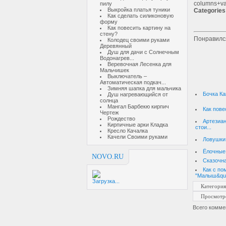
columns+val
пилу
Выкройка платья туники
Categories
Как сделать силиконовую
форму
Как повесить картину на
стену?
Понравилс
Колодец своими руками
Деревянный
Душ для дачи с Солнечным
Водонагрев...
Веревочная Лесенка для
Мальчишек
Выключатель –
Автоматическая подкач...
Зимняя шапка для мальчика
Бочка Ка
Душ нагревающийся от
солнца
Мангал Барбекю кирпич
Как пове
Чертеж
Рождество
Артезиан
Кирпичные арки Кладка
стои...
Кресло Качалка
Качели Своими руками
Ловушки
Ёлочные 
NOVO.RU
Сказочн
Как с п
"Малыш&qu.
Загрузка...
Категория
Просмотр
Всего комме