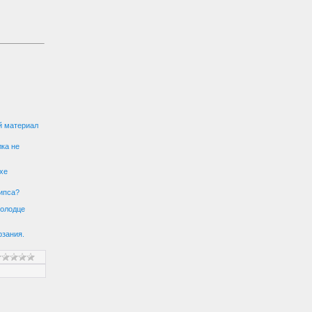
й материал
лка не
хе
гипса?
колодце
рзания.