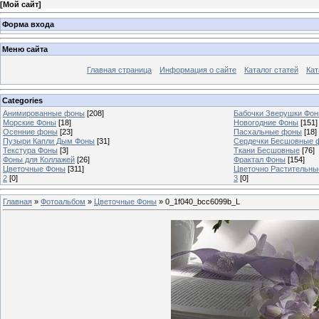
[
Мой сайт
]
Форма входа
Меню сайта
Главная страница
Информация о сайте
Каталог статей
Кат
Categories
Анимированные фоны
[208]
Бабочки Зверушки Фо
Морские Фоны
[18]
Новогодние Фоны
[151]
Осенние фоны
[23]
Пасхальные фоны
[18]
Пузыри Капли Дым Фоны
[31]
Сердечки Бесшовные 
Текстура Фоны
[3]
Ткани Бесшовные
[76]
Фоны для Коллажей
[26]
Фрактал Фоны
[154]
Цветочные Фоны
[311]
Цветочно Растительн
2
[0]
3
[0]
Главная
»
Фотоальбом
»
Цветочные Фоны
» 0_1f040_bcc6099b_L