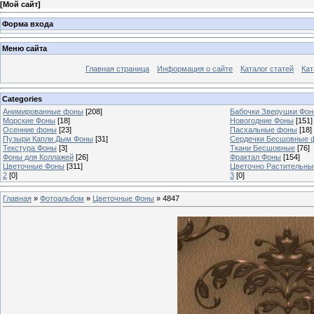
[
Мой сайт
]
Форма входа
Меню сайта
Главная страница
Информация о сайте
Каталог статей
Кат
Categories
Анимированные фоны
[208]
Бабочки Зверушки Фо
Морские Фоны
[18]
Новогодние Фоны
[151]
Осенние фоны
[23]
Пасхальные фоны
[18]
Пузыри Капли Дым Фоны
[31]
Сердечки Бесшовные 
Текстура Фоны
[3]
Ткани Бесшовные
[76]
Фоны для Коллажей
[26]
Фрактал Фоны
[154]
Цветочные Фоны
[311]
Цветочно Растительн
2
[0]
3
[0]
Главная
»
Фотоальбом
»
Цветочные Фоны
» 4847