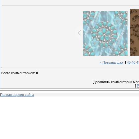
« Предыдущая
|
45
46
4
Всего комментариев
:
0
Добавлять комментарии могу
[
Р
Полная версия сайта