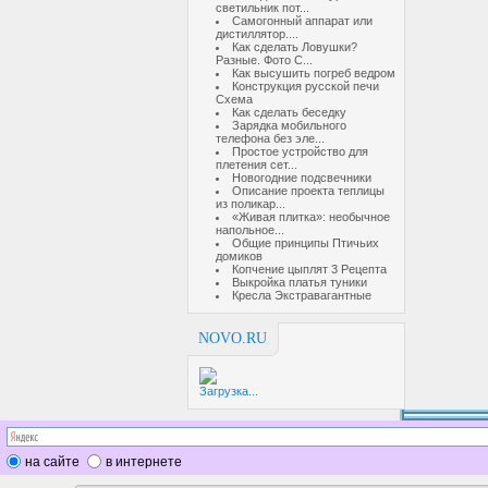
светильник пот...
Самогонный аппарат или
дистиллятор....
Как сделать Ловушки?
Разные. Фото С...
Как высушить погреб ведром
Конструкция русской печи
Схема
Как сделать беседку
Зарядка мобильного
телефона без эле...
Простое устройство для
плетения сет...
Новогодние подсвечники
Описание проекта теплицы
из поликар...
«Живая плитка»: необычное
напольное...
Общие принципы Птичьих
домиков
Копчение цыплят 3 Рецепта
Выкройка платья туники
Кресла Экстравагантные
NOVO.RU
Загрузка...
на сайте
в интернете