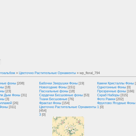
тоальбом
»
Цветочно Растительные Орнаменты
» wp_floral_794
нные фоны
[208]
Бабочки Зверушки Фоны
[19]
Камни Кристаллы Фоны
оны
[18]
Новогодние Фоны
[151]
Однотонные Фоны
[0]
оны
[23]
Пасхальные фоны
[18]
Прозрачные фоны
[166]
ли Дым Фоны
[31]
Сердечки Бесшовные фоны
[53]
Скраб Наборы
[315]
оны
[3]
Ткани Бесшовные
[76]
Фото Рамки
[202]
оллажей
[26]
Фрактал Фоны
[154]
Фруктово Ягодные Фоны
 Фоны
[311]
Цветочно Растительные Орнаменты
1
[0]
[454]
3
[0]