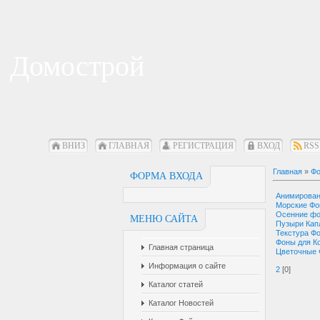
Домострой
ВНИЗ
ГЛАВНАЯ
РЕГИСТРАЦИЯ
ВХОД
RSS
Главная
»
Фо
ФОРМА ВХОДА
Анимирова
Морские Ф
Осенние ф
МЕНЮ САЙТА
Пузыри Кап
Текстура Ф
Фоны для К
Главная страница
Цветочные
Информация о сайте
2
[0]
Каталог статей
Каталог Новостей