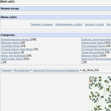
[
Мой сайт
]
Форма входа
Меню сайта
Главная страница
Информация о сайте
Каталог статей
Кат
Categories
Анимированные фоны
[208]
Бабочки Зверушки Фо
Морские Фоны
[18]
Новогодние Фоны
[151]
Осенние фоны
[23]
Пасхальные фоны
[18]
Пузыри Капли Дым Фоны
[31]
Сердечки Бесшовные 
Текстура Фоны
[3]
Ткани Бесшовные
[76]
Фоны для Коллажей
[26]
Фрактал Фоны
[154]
Цветочные Фоны
[311]
Цветочно Растительн
2
[0]
3
[0]
Главная
»
Фотоальбом
»
Цветочно Растительные Орнаменты
» wp_floral_934