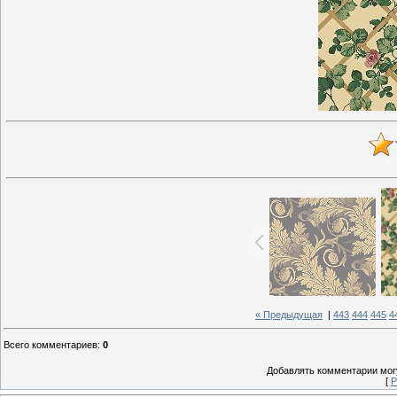
« Предыдущая
|
443
444
445
4
Всего комментариев
:
0
Добавлять комментарии могу
[
Р