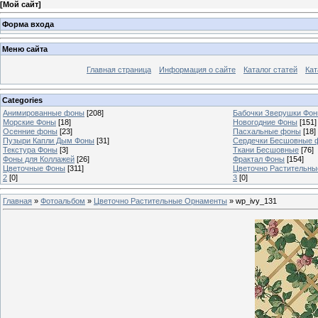
[
Мой сайт
]
Форма входа
Меню сайта
Главная страница
Информация о сайте
Каталог статей
Кат
Categories
Анимированные фоны
[208]
Бабочки Зверушки Фо
Морские Фоны
[18]
Новогодние Фоны
[151]
Осенние фоны
[23]
Пасхальные фоны
[18]
Пузыри Капли Дым Фоны
[31]
Сердечки Бесшовные 
Текстура Фоны
[3]
Ткани Бесшовные
[76]
Фоны для Коллажей
[26]
Фрактал Фоны
[154]
Цветочные Фоны
[311]
Цветочно Растительн
2
[0]
3
[0]
Главная
»
Фотоальбом
»
Цветочно Растительные Орнаменты
» wp_ivy_131