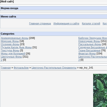
[
Мой сайт
]
Форма входа
Меню сайта
Главная страница
Информация о сайте
Каталог статей
Кат
Categories
Анимированные фоны
[208]
Бабочки Зверушки Фо
Морские Фоны
[18]
Новогодние Фоны
[151]
Осенние фоны
[23]
Пасхальные фоны
[18]
Пузыри Капли Дым Фоны
[31]
Сердечки Бесшовные 
Текстура Фоны
[3]
Ткани Бесшовные
[76]
Фоны для Коллажей
[26]
Фрактал Фоны
[154]
Цветочные Фоны
[311]
Цветочно Растительн
2
[0]
3
[0]
Главная
»
Фотоальбом
»
Цветочно Растительные Орнаменты
» wp_ivy_141