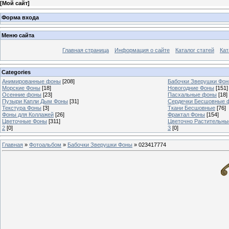
[
Мой сайт
]
Форма входа
Меню сайта
Главная страница
Информация о сайте
Каталог статей
Кат
Categories
Анимированные фоны
[208]
Бабочки Зверушки Фо
Морские Фоны
[18]
Новогодние Фоны
[151]
Осенние фоны
[23]
Пасхальные фоны
[18]
Пузыри Капли Дым Фоны
[31]
Сердечки Бесшовные 
Текстура Фоны
[3]
Ткани Бесшовные
[76]
Фоны для Коллажей
[26]
Фрактал Фоны
[154]
Цветочные Фоны
[311]
Цветочно Растительн
2
[0]
3
[0]
Главная
»
Фотоальбом
»
Бабочки Зверушки Фоны
» 023417774