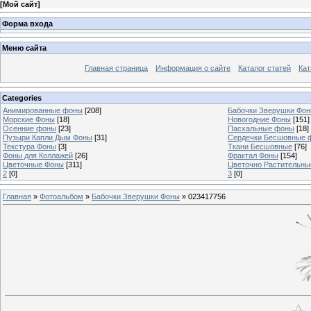
[
Мой сайт
]
Форма входа
Меню сайта
Главная страница
Информация о сайте
Каталог статей
Кат
Categories
Анимированные фоны
[208]
Бабочки Зверушки Фо
Морские Фоны
[18]
Новогодние Фоны
[151]
Осенние фоны
[23]
Пасхальные фоны
[18]
Пузыри Капли Дым Фоны
[31]
Сердечки Бесшовные 
Текстура Фоны
[3]
Ткани Бесшовные
[76]
Фоны для Коллажей
[26]
Фрактал Фоны
[154]
Цветочные Фоны
[311]
Цветочно Растительн
2
[0]
3
[0]
Главная
»
Фотоальбом
»
Бабочки Зверушки Фоны
» 023417756