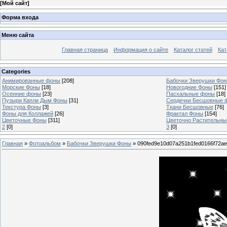
[
Мой сайт
]
Форма входа
Меню сайта
Главная страница
Информация о сайте
Каталог статей
Кат
Categories
Анимированные фоны
[208]
Бабочки Зверушки Фо
Морские Фоны
[18]
Новогодние Фоны
[151]
Осенние фоны
[23]
Пасхальные фоны
[18]
Пузыри Капли Дым Фоны
[31]
Сердечки Бесшовные 
Текстура Фоны
[3]
Ткани Бесшовные
[76]
Фоны для Коллажей
[26]
Фрактал Фоны
[154]
Цветочные Фоны
[311]
Цветочно Растительн
2
[0]
3
[0]
Главная
»
Фотоальбом
»
Бабочки Зверушки Фоны
» 090fed9e10d07a251b1fed0166f72a