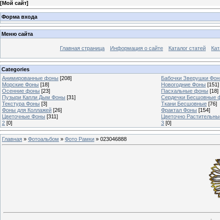
[
Мой сайт
]
Форма входа
Меню сайта
Главная страница
Информация о сайте
Каталог статей
Кат
Categories
Анимированные фоны
[208]
Бабочки Зверушки Фо
Морские Фоны
[18]
Новогодние Фоны
[151]
Осенние фоны
[23]
Пасхальные фоны
[18]
Пузыри Капли Дым Фоны
[31]
Сердечки Бесшовные 
Текстура Фоны
[3]
Ткани Бесшовные
[76]
Фоны для Коллажей
[26]
Фрактал Фоны
[154]
Цветочные Фоны
[311]
Цветочно Растительн
2
[0]
3
[0]
Главная
»
Фотоальбом
»
Фото Рамки
» 023046888